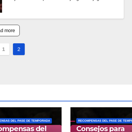
d more
s
1
2
nation
NSAS DEL PASE DE TEMPORADA
RECOMPENSAS DEL PASE DE TEM
ompensas del
Consejos para