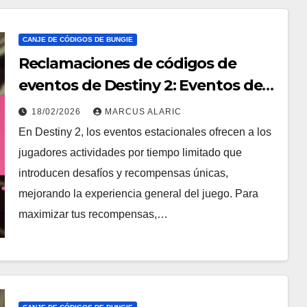
CANJE DE CÓDIGOS DE BUNGIE
Reclamaciones de códigos de
eventos de Destiny 2: Eventos de
temporada, Códigos sensibles al
18/02/2026
MARCUS ALARIC
tiempo, Resumen de recompensas
En Destiny 2, los eventos estacionales ofrecen a los
jugadores actividades por tiempo limitado que
introducen desafíos y recompensas únicas,
mejorando la experiencia general del juego. Para
maximizar tus recompensas,…