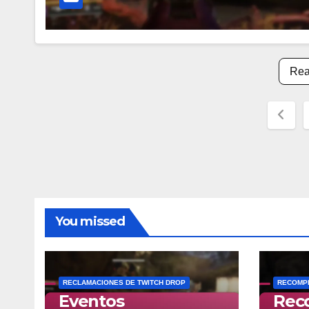
Rea
Post
pagi
You missed
RECLAMACIONES DE TWITCH DROP
RECOMPE
Eventos
Rec