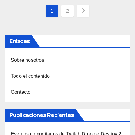
Posts
1
2
pagination
Enlaces
Sobre nosotros
Todo el contenido
Contacto
Publicaciones Recientes
Eventos comunitarios de Twitch Drop de Destiny 2: