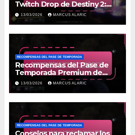
Twitch Drop de Destiny 2:
Transmisiones colaborativas,
13/03/2026
MARCUS ALARIC
Reclamación de
bonificaciones, Consejos de
participación
RECOMPENSAS DEL PASE DE TEMPORADA
Recompensas del Pase de
Temporada Premium de
Destiny 2: Artículos
13/03/2026
MARCUS ALARIC
exclusivos, Precios,
Instrucciones para reclamar
RECOMPENSAS DEL PASE DE TEMPORADA
Consejos para reclamar los