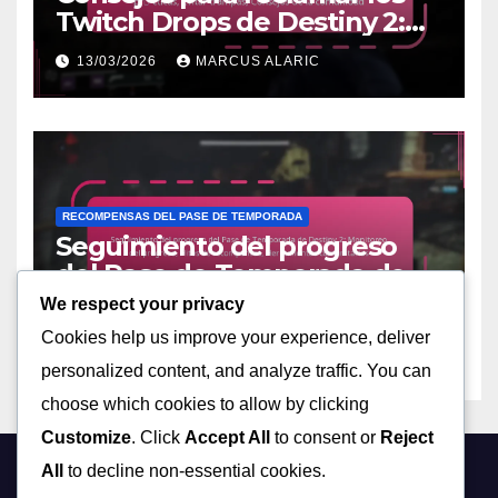
Twitch Drops de Destiny 2:
Mejores prácticas, Evitar
13/03/2026
MARCUS ALARIC
trampas, Consejos de la
comunidad
RECOMPENSAS DEL PASE DE TEMPORADA
Seguimiento del progreso
del Pase de Temporada de
Destiny 2: Monitoreo del
We respect your privacy
13/03/2026
MARCUS ALARIC
progreso, Hitos de
Cookies help us improve your experience, deliver
recompensas, Herramientas
personalized content, and analyze traffic. You can
comunitarias
choose which cookies to allow by clicking
Customize
. Click
Accept All
to consent or
Reject
All
to decline non-essential cookies.