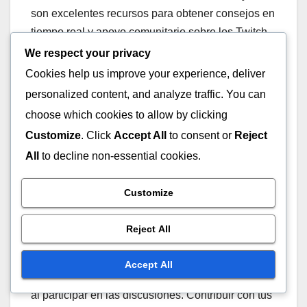
son excelentes recursos para obtener consejos en
tiempo real y apoyo comunitario sobre los Twitch
Drops. Muchos servidores tienen canales
We respect your privacy
específicos para el seguimiento de drops, donde
Cookies help us improve your experience, deliver
los miembros comparten actualizaciones y
personalized content, and analyze traffic. You can
estrategias.
choose which cookies to allow by clicking
Customize
. Click
Accept All
to consent or
Reject
Unirte a estas comunidades te permite hacer
All
to decline non-essential cookies.
preguntas y recibir retroalimentación inmediata de
jugadores experimentados. Esta interacción
Customize
puede proporcionar información sobre métodos
efectivos para reclamar drops y evitar errores
Reject All
comunes.
Accept All
Ten en cuenta las reglas y la etiqueta del servidor
al participar en las discusiones. Contribuir con tus