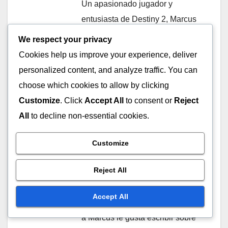
Un apasionado jugador y
entusiasta de Destiny 2, Marcus
Alaric ha dedicado su tiempo a
We respect your privacy
explorar el vasto universo de la
Cookies help us improve your experience, deliver
creación de Bungie. Con un
personalized content, and analyze traffic. You can
talento para descubrir tesoros
choose which cookies to allow by clicking
ocultos y un agudo sentido del
Customize
. Click
Accept All
to consent or
Reject
detalle, comparte su experiencia
All
to decline non-essential cookies.
sobre redenciones de códigos,
drops de Twitch y recompensas
Customize
de pases de temporada,
Reject All
ayudando a otros Guardianes a
maximizar su experiencia de
Accept All
juego. Cuando no está jugando,
a Marcus le gusta escribir sobre