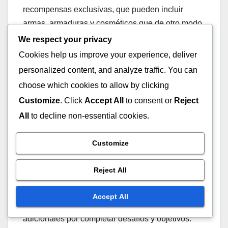
recompensas exclusivas, que pueden incluir
armas, armaduras y cosméticos que de otro modo
requerirían compras por separado.
We respect your privacy
Cookies help us improve your experience, deliver
Típicamente, el Pase de Temporada tiene un
personalized content, and analyze traffic. You can
precio de alrededor de 10 a 15 dólares por
choose which cookies to allow by clicking
temporada, lo que puede ser una fracción del
Customize
. Click
Accept All
to consent or
Reject
costo de adquirir objetos similares a través de
All
to decline non-essential cookies.
compras en el juego. Esto lo convierte en una
opción atractiva para los jugadores que buscan
Customize
maximizar su inversión en el juego.
Reject All
Además, el Pase de Temporada recompensa a los
jugadores a medida que avanzan a través de la
Accept All
temporada, proporcionando bonificaciones
adicionales por completar desafíos y objetivos.