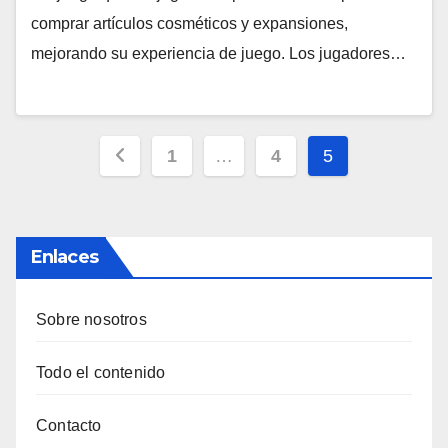
comprar artículos cosméticos y expansiones,
mejorando su experiencia de juego. Los jugadores…
Posts
1
…
4
5
pagination
Enlaces
Sobre nosotros
Todo el contenido
Contacto