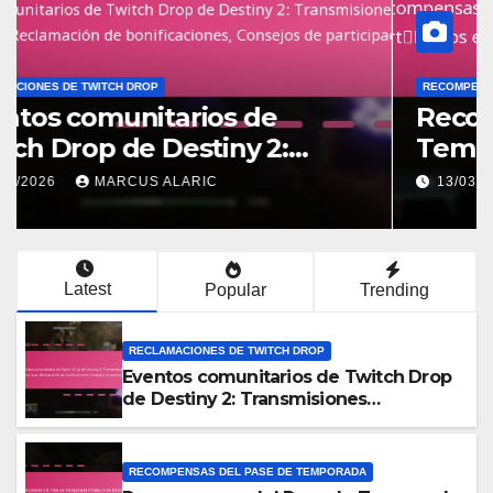
RECLAMACIONES DE TWITCH DROP
Eventos comunitarios de
Twitch Drop de Destiny 2:
Transmisiones colaborativas,
13/03/2026
MARCUS ALARIC
Reclamación de bonificaciones,
Consejos de participación
Latest
Popular
Trending
RECLAMACIONES DE TWITCH DROP
Eventos comunitarios de Twitch Drop
de Destiny 2: Transmisiones
colaborativas, Reclamación de
bonificaciones, Consejos de
participación
RECOMPENSAS DEL PASE DE TEMPORADA