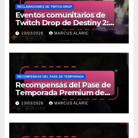
RECLAMACIONES DE TWITCH DROP
Eventos comunitarios de
Twitch Drop de Destiny 2:
Transmisiones colaborativas,
13/03/2026
MARCUS ALARIC
Reclamación de
bonificaciones, Consejos de
participación
RECOMPENSAS DEL PASE DE TEMPORADA
Recompensas del Pase de
Temporada Premium de
Destiny 2: Artículos
13/03/2026
MARCUS ALARIC
exclusivos, Precios,
Instrucciones para reclamar