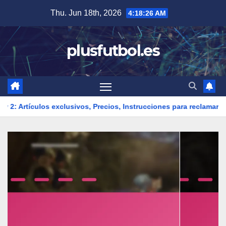
Skip
Thu. Jun 18th, 2026
4:18:27 AM
to
content
plusfutbol.es
exclusivos, Precios, Instrucciones para reclamar
Consejos