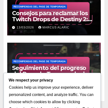
RECOMPENSAS DEL PASE DE TEMPORADA
Consejos para reclamar los
Twitch Drops de Destiny 2:
Mejores prácticas, Evitar
13/03/2026
MARCUS ALARIC
trampas, Consejos de la
comunidad
RECOMPENSAS DEL PASE DE TEMPORADA
Seguimiento del progreso
del Pase de Temporada de
Destiny 2: Monitoreo del
We respect your privacy
13/03/2026
MARCUS ALARIC
progreso, Hitos de
Cookies help us improve your experience, deliver
recompensas, Herramientas
personalized content, and analyze traffic. You can
comunitarias
choose which cookies to allow by clicking